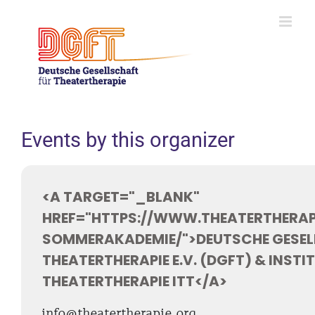
Skip
to
content
Events by this organizer
<A TARGET="_BLANK"
HREF="HTTPS://WWW.THEATERTHERAP
SOMMERAKADEMIE/">DEUTSCHE GESEL
THEATERTHERAPIE E.V. (DGFT) & INSTI
THEATERTHERAPIE ITT</A>
info@theatertherapie.org