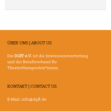
ÜBER UNS | ABOUT US
Die
DGfT e.V.
ist die Interessensvertretung
und der Berufsverband für
Theatertherapeuten*innen.
KONTAKT | CONTACT US
E-Mail:
info@dgft.de