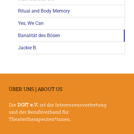
Ritual and Body Memory
Yes, We Can
Banalität des Bösen
Jackie B.
ÜBER UNS | ABOUT US
Die
DGfT e.V.
ist die Interessensvertretung
und der Berufsverband für
Theatertherapeuten*innen.