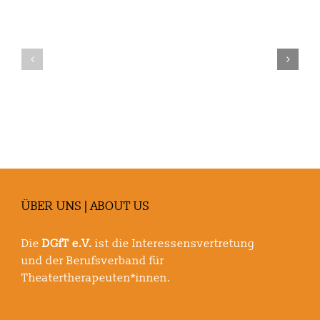
Stellenaussch
Stellenausschreibung
Heiligenfeld
Heiligenfeld
Klinik
Klinik
in
in
Bad
Waldmünchen
Kissingen
ÜBER UNS | ABOUT US
Die
DGfT e.V.
ist die Interessensvertretung
und der Berufsverband für
Theatertherapeuten*innen.