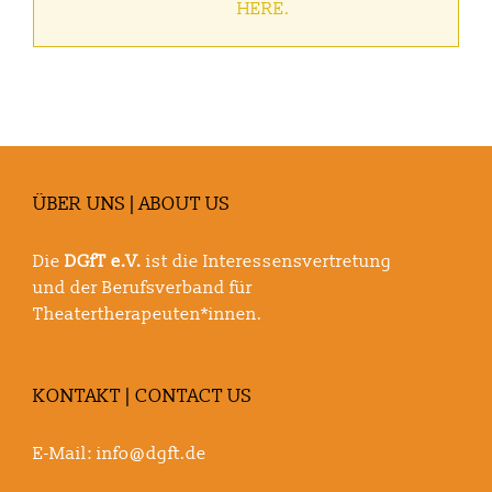
HERE.
ÜBER UNS | ABOUT US
Die
DGfT e.V.
ist die Interessensvertretung
und der Berufsverband für
Theatertherapeuten*innen.
KONTAKT | CONTACT US
E-Mail:
info@dgft.de