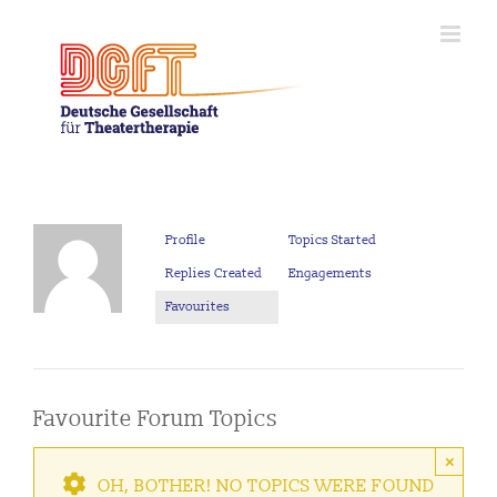
Skip
to
content
Profile
Topics Started
Replies Created
Engagements
Favourites
Favourite Forum Topics
×
OH, BOTHER! NO TOPICS WERE FOUND