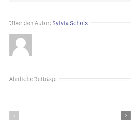
Über den Autor:
Sylvia Scholz
Ähnliche Beiträge
Stellenausschreibung
Stellenaussch
Heiligenfeld
Heiligenfeld
Klinik
Klinik
in
in
Waldmünchen
Uffenheim