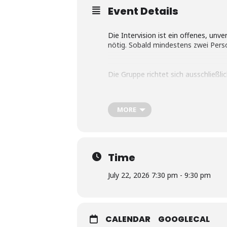
Event Details
Die Intervision ist ein offenes, unv
nötig. Sobald mindestens zwei Pers
Die Gruppe richtet sich ausschließli
Bei Interesse meldet euch gerne, u
MORE
katrinroehlig@googlemail.com
Time
Wir freuen uns auf euch!
July 22, 2026 7:30 pm - 9:30 pm
Lisa & Katrin
CALENDAR
GOOGLECAL