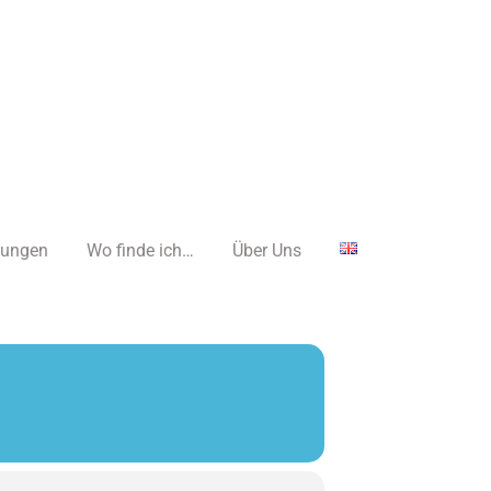
tungen
Wo finde ich…
Über Uns