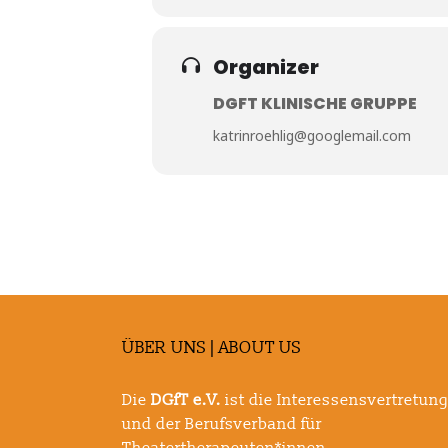
Organizer
DGFT KLINISCHE GRUPPE
katrinroehlig@googlemail.com
ÜBER UNS | ABOUT US
Die
DGfT e.V.
ist die Interessensvertretun
und der Berufsverband für