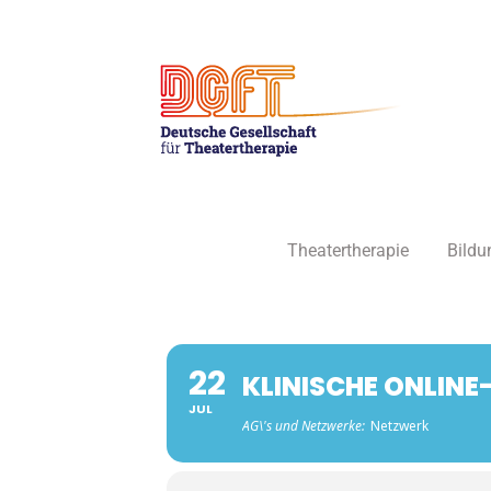
Zum
Inhalt
springen
Theatertherapie
Bildu
22
KLINISCHE ONLINE
JUL
AG\'s und Netzwerke:
Netzwerk