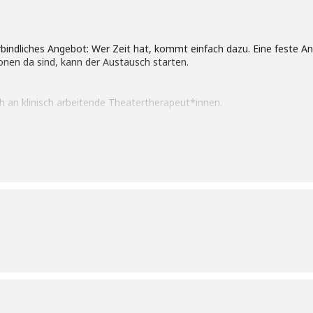
erbindliches Angebot: Wer Zeit hat, kommt einfach dazu. Eine feste A
onen da sind, kann der Austausch starten.
ch an klinisch arbeitende Theatertherapeut*innen.
m in den Verteiler aufgenommen zu werden: